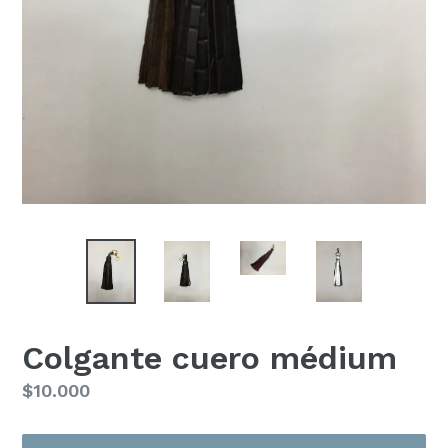
Colgante cuero médium
Precio
$10.000
habitual